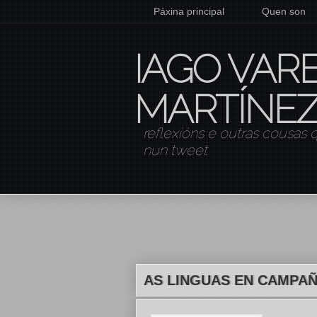
Páxina principal
Quen son
IAGO VAR
MARTÍNE
reflexións e outras cousas
nun tweet
AS LINGUAS EN CAMPA