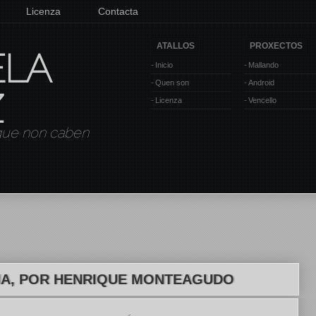
Licenza
Contacta
ATALLOS
PROXECTOS
ELA
Inicio
Mallando
Quen son
Android
Z
Licenza
Vencello
 que non caben
ÑA, POR HENRIQUE MONTEAGUDO