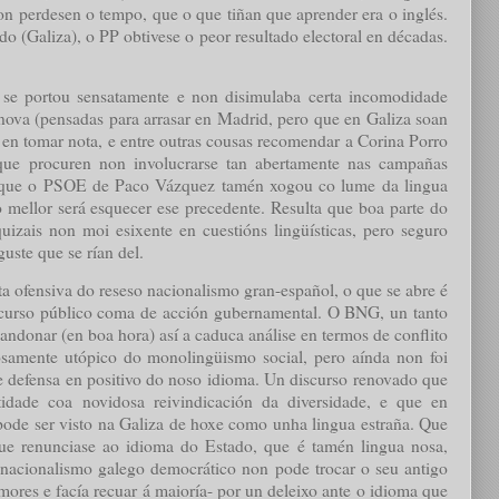
on perdesen o tempo, que o que tiñan que aprender era o inglés.
o (Galiza), o PP obtivese o peor resultado electoral en décadas.
 se portou sensatamente e non disimulaba certa incomodidade
nova (pensadas para arrasar en Madrid, pero que en Galiza soan
n en tomar nota, e entre outras cousas recomendar a Corina Porro
 que procuren non involucrarse tan abertamente nas campañas
to que o PSOE de Paco Vázquez tamén xogou co lume da lingua
mellor será esquecer ese precedente. Resulta que boa parte do
uizais non moi esixente en cuestións lingüísticas, pero seguro
uste que se rían del.
ta ofensiva do reseso nacionalismo gran-español, o que se abre é
iscurso público coma de acción gubernamental. O BNG, un tanto
andonar (en boa hora) así a caduca análise en termos de conflito
osamente utópico do monolingüismo social, pero aínda non foi
e defensa en positivo do noso idioma. Un discurso renovado que
tidade coa novidosa reivindicación da diversidade, e que en
pode ser visto na Galiza de hoxe como unha lingua estraña. Que
 que renunciase ao idioma do Estado, que é tamén lingua nosa,
nacionalismo galego democrático non pode trocar o seu antigo
mores e facía recuar á maioría- por un deleixo ante o idioma que