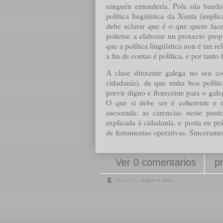
ninguén entendería. Pola súa banda
política lingüística da Xunta (impl
debe aclarar que é o que quere face
poñerse a elaborar un proxecto prop
que a política lingüística non é tan 
a fin de contas é política, e por tanto
A clase dirixente galega no seu co
cidadanía), de que unha boa polític
porvir digno e florecente para o gal
O que si debe ser é coherente e e
asesorada: as carencias neste punt
explicada á cidadanía, e posta en prá
de ferramentas operativas. Sinceramen
Ver 0 comentarios
p
Etiquetas:
artigos e citas