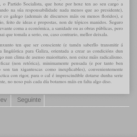
, o Partido Socialista, que hoxe por hoxe ten ao seu cargo a
icando na súa responsabilidade nada menos que ao presidente),
r co galego (ademais de discursos máis ou menos floridos), e
io, feito de ideas e propostas, non de tópicos manidos. Seguro
relevante coma a económica, a sanidade ou as obras públicas, pero
 hai que tomala a serio, ou, caso contrario, mellor deixala.
nxunto ten que ser consciente (e tamén saberllo transmitir á
a lingüística para Galiza, orientada a crear as condicións dun
ego nun clima de asenso maioritario, non esixe máis radicalismo.
ficaz (non retórica), minimamente pensada (e por tanto ben
o son tan xigantescas como inexplicables), convenientemente
ctica con rigor, para o cal é imprescindible dotarse dunha serie
te, no noso país cada día botamos máis en falta algo diso.
rev
Seguinte