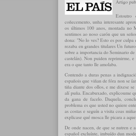
Artigo pub
Estoutro 
coñecemento
, unha interesante aprox
os últimos 100 anos, montada no 
sentimos ao noso carón que un señor
dona: "
No lo ves? Esto es por culpa 
rezaba en grandes titulares
Un futuro
sobre a importancia do Seminario de
castelán). Non puiden reprimirme, e 
era o que tanto lle amolaba.
Contendo a duras penas a indignació
españois que viñan de fóra non se ían
tiña diante dos ollos, e me dixese s
alí puña. Encabuxado, explicoume que
da gana de facelo. Daquela, conclu
problema es que usted no quiere ent
as costas e seguín a visita coas miña
explicase qué mosca lle picara a aque
De onde nacen, de que se nutren e a 
español excluínte, imbuído dun model