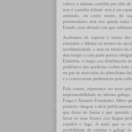
coloca o idioma castelán por riba de
non é castelán-falante non é un espa
anómalo, ou como moito, de segu
pensinsulares non nos queda outra 
Estado: non abonda con que saibamos 
Acabamos de superar o transo dos 
entendeu o dilema en termos de opció
insolidariedade, e non en termos da 
dun tempo a esta parte parece obriga
Endebén, o mapa coa distribución do
polifónico das periferias (sobre todo
un par de derivadas do pluralismo lin
e a consecuente preferencia pola cul
Pola contra, reparemos no noso pais
impermeabilidade ao idioma galego.
Fraga e Xerardo Fernández Albor que
primeiro chegou a dicir publicamente
que deixe de fumar e que aprenda a
luxar os seus beizos coa lingua pro
español o faga. A nada que os con
posibilidade de estudar o galego (e