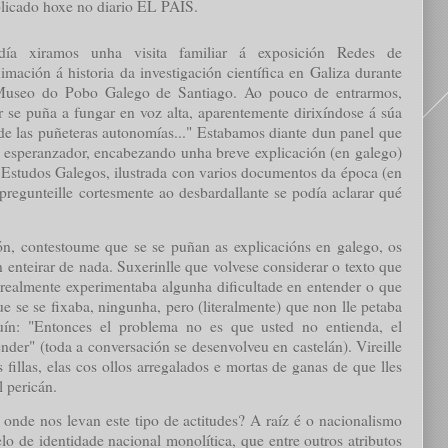
licado hoxe no diario EL PAÍS.
día xiramos unha visita familiar á exposición
Redes de
imación á historia da investigación científica en Galiza durante
Museo do Pobo Galego de Santiago. Ao pouco de entrarmos,
 se puña a fungar en voz alta, aparentemente dirixíndose á súa
de las puñeteras autonomías..."
Estabamos diante dun panel que
 esperanzador
, encabezando unha breve explicación (en galego)
 Estudos Galegos, ilustrada con varios documentos da época (en
pregunteille cortesmente ao desbardallante se podía aclarar qué
n, contestoume que se se puñan as explicacións en galego, os
 enteirar de nada. Suxerinlle que volvese considerar o texto que
e realmente experimentaba algunha dificultade en entender o que
 se se fixaba, ningunha, pero (literalmente) que non lle petaba
ín: "
Entonces el problema no es que usted no entienda, el
ender"
(toda a conversación se desenvolveu en castelán). Vireille
s fillas, elas cos ollos arregalados e mortas de ganas de que lles
l pericán.
onde nos levan este tipo de actitudes? A raíz é o nacionalismo
o de identidade nacional monolítica, que entre outros atributos