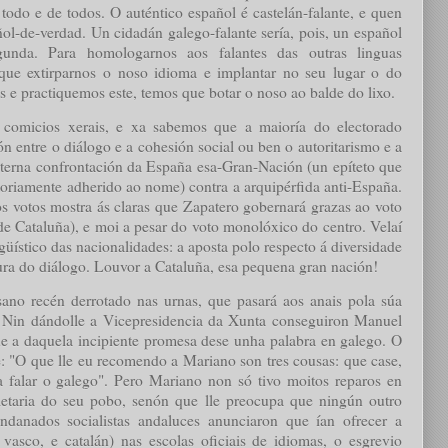
 todo e de todos. O auténtico español é castelán-falante, e quen
ñol-de-verdad. Un cidadán galego-falante sería, pois, un español
nda. Para homologarnos aos falantes das outras linguas
que extirparnos o noso idioma e implantar no seu lugar o do
e practiquemos este, temos que botar o noso ao balde do lixo.
comicios xerais, e xa sabemos que a maioría do electorado
n entre o diálogo e a cohesión social ou ben o autoritarismo e a
eterna confrontación da España esa-Gran-Nación (un epíteto que
toriamente adherido ao nome) contra a arquipérfida anti-España.
s votos mostra ás claras que Zapatero gobernará grazas ao voto
 de Cataluña), e moi a pesar do voto monolóxico do centro. Velaí
güístico das nacionalidades: a aposta polo respecto á diversidade
tura do diálogo. Louvor a Cataluña, esa pequena gran nación!
ano recén derrotado nas urnas, que pasará aos anais pola súa
 Nin dándolle a Vicepresidencia da Xunta conseguiron Manuel
 a daquela incipiente promesa dese unha palabra en galego. O
: "
O que lle eu recomendo a Mariano son tres cousas: que case,
 falar o galego".
Pero Mariano non só tivo moitos reparos en
letaria do seu pobo, senón que lle preocupa que ningún outro
danados socialistas andaluces anunciaron que ían ofrecer a
 vasco, e catalán) nas escolas oficiais de idiomas, o esgrevio