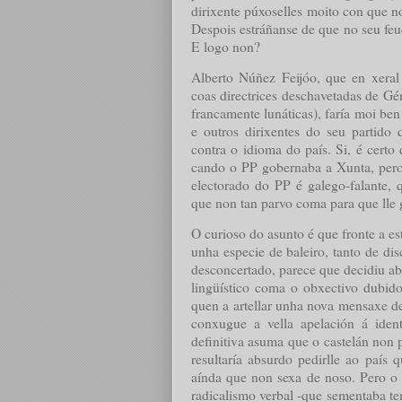
dirixente púxoselles moito con que n
Despois estráñanse de que no seu feud
E logo non?
Alberto Núñez Feijóo, que en xeral
coas directrices deschavetadas de Gé
francamente lunáticas), faría moi be
e outros dirixentes do seu partido
contra o idioma do país. Si, é cer
cando o PP gobernaba a Xunta, pero 
electorado do PP é galego-falante, q
que non tan parvo coma para que lle g
O curioso do asunto é que fronte a es
unha especie de baleiro, tanto de d
desconcertado, parece que decidiu ab
lingüístico coma o obxectivo dubid
quen a artellar unha nova mensaxe d
conxugue a vella apelación á iden
definitiva asuma que o castelán non 
resultaría absurdo pedirlle ao país
aínda que non sexa de noso. Pero o 
radicalismo verbal -que sementaba te