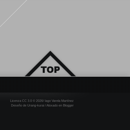
Licenza CC 3.0 ©
2026/
Iago Varela Martínez
Deseño de
Urang-kurai
/ Aloxado en Blogger