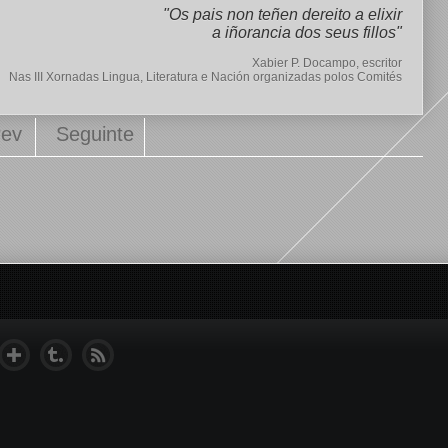
"Os pais non teñen dereito a elixir
a iñorancia dos seus fillos"
Xabier P. Docampo, escritor
Nas III Xornadas Lingua, Literatura e Nación organizadas polos
Comités
rev
Seguinte