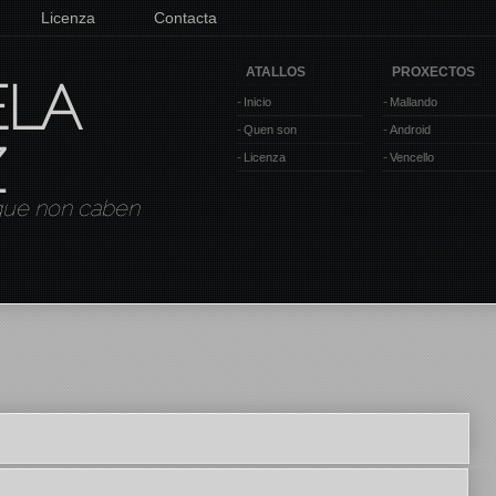
Licenza
Contacta
ATALLOS
PROXECTOS
ELA
Inicio
Mallando
Quen son
Android
Z
Licenza
Vencello
 que non caben