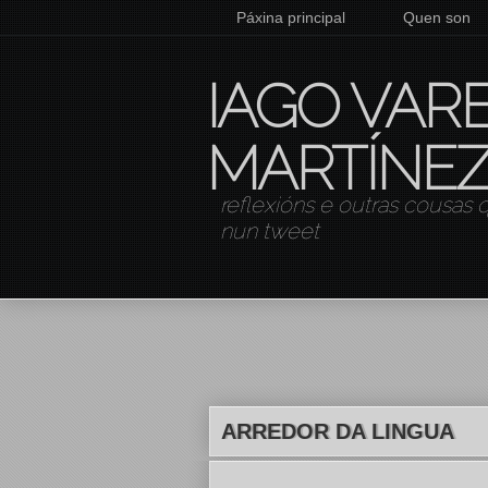
Páxina principal
Quen son
IAGO VAR
MARTÍNE
reflexións e outras cousas
nun tweet
ARREDOR DA LINGUA