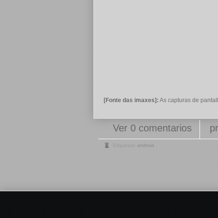
[Fonte das imaxes]:
As capturas de pantal
Ver 0 comentarios
p
Etiquetas:
android