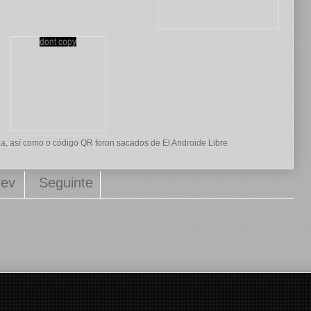
la, así como o código QR foron sacados de
El Androide Libre
rev
Seguinte