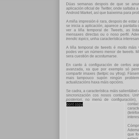
Dúas semanas despois de que se
anun
aplicación oficial de Twitter, onde saltaba
Android Market, así que baixeima para pro
A miña impresión é rara, despois de estar
se inicia a aplicación, aparece a pantalla
ver a liña temporal de Tweets, as list
mensaxes directas ou o noso perfil. Ade
trendic topics
, unha característica interesan
A liña temporal de tweets é moito máis 
podes ver un número menor de tweets. Mai
sera cuestión de acostumarse.
En canto á configuración de certos as
avanzada, xa que por exemplo só perm
compartir imaxes (twitpic ou yfrog). Fáis
mais tampouco supón ningún problem
actualizacións haxa máis opcións.
Se cadra, a car
acterística máis salientábe
sincronización cos nosos contactos. U
posteriori
, no menú de configuración), 
contac
carac
(teléf
intere
Cómpre
Ademai
que fo
estará