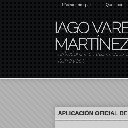
Páxina principal
Quen son
IAGO VAR
MARTÍNE
reflexións e outras cousas
nun tweet
APLICACIÓN OFICIAL D