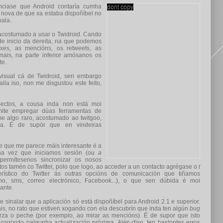
ciase que Android contaría cumha
 a nova de que xa estaba dispoñíbel no
bala.
 acostumado a usar o Twidroid. Cando
 de inicio da dereita, na que podemos
axes, as mencións, os retweets, as
mais, na parte inferior amósanos os
te.
visual cá de Twidroid, sen embargo
la iso, non me disgustou este feito,
pectos, a cousa inda non está moi
ite empregar dúas ferramentas de
eme algo raro, acostumado ao twitgoo,
a. É de supór que en vindeiras
l e que me parece máis interesante é a
nha vez que iniciamos sesión (ou
a
permítesenos sincronizar os nosos
tos tamén co Twitter, polo que logo, ao acceder a un contacto agrégase o
t
terístico do Twitter ás outras opcións de comunicación que tiñamos
ono, sms, correo electrónico, Facebook...), o que sen dúbida é moi
sante.
 sinalar que a aplicación só está dispoñíbel para Android 2.1 e superior.
s, no rato que estiven xogando con ela descubrín que inda ten algún
bug
rza o peche (por exemplo, ao mirar as mencións). É de supor que isto
 corrixido nalgunha actualización próxima. Alén diso, ten bastantes erros