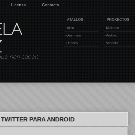
Licenza
Contacta
ATALLOS
PROXECTOS
ELA
Inicio
Mallando
Quen son
Android
Z
Licenza
Vencello
 que non caben
E TWITTER PARA ANDROID