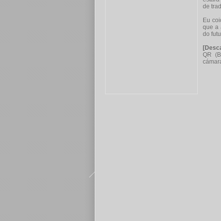
de tra
Eu coi
que a 
do fut
[Desca
QR (B
cámara