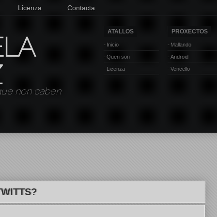
Licenza
Contacta
ATALLOS
PROXECTOS
ELA
Inicio
Mallando
Quen son
Android
Z
Licenza
Vencello
 que non caben
TWITTS?