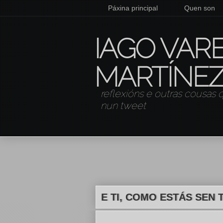
Páxina principal
Quen son
IAGO VAR
MARTÍNE
reflexións e outras cousas
nun tweet
E TI, COMO ESTÁS SEN 