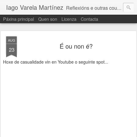
Iago Varela Martínez
Reflexións e outras cousas que non caben nun tweet
Páxina principal
Quen son
Licenza
Contacta
AUG
É ou non é?
23
Hoxe de casualidade vin en Youtube o seguinte spot...