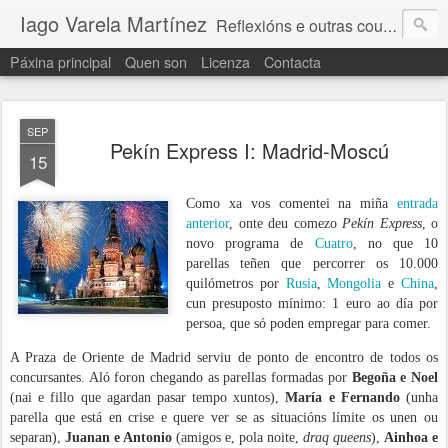
Iago Varela Martínez
Reflexións e outras cousas que non caben nun tweet
Páxina principal
Quen son
Licenza
Contacta
SEP
Pekín Express I: Madrid-Moscú
15
Como xa vos comentei na miña
entrada
anterior
, onte deu comezo
Pekín Express
, o
novo programa de
Cuatro
, no que 10
parellas teñen que percorrer os 10.000
quilómetros por
Rusia
,
Mongolia
e
China
,
cun presuposto mínimo: 1 euro ao día por
persoa, que só poden empregar para comer.
A Praza de Oriente de Madrid serviu de ponto de encontro de todos os
concursantes. Aló foron chegando as parellas formadas por
Begoña e Noel
(nai e fillo que agardan pasar tempo xuntos),
María e Fernando
(unha
parella que está en crise e quere ver se as situacións límite os unen ou
separan),
Juanan e Antonio
(amigos e, pola noite,
draq queens
),
Ainhoa e