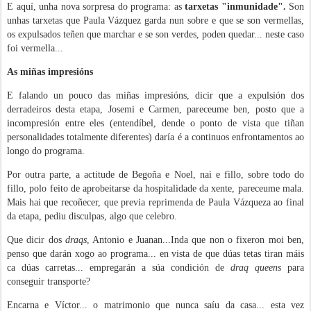
E aquí, unha nova sorpresa do programa: as
tarxetas "inmunidade".
Son
unhas tarxetas que Paula Vázquez garda nun sobre e que se son vermellas,
os expulsados teñen que marchar e se son verdes, poden quedar... neste caso
foi vermella...
As miñas impresións
E falando un pouco das miñas impresións, dicir que a expulsión dos
derradeiros desta etapa, Josemi e Carmen, pareceume ben, posto que a
incompresión entre eles (entendíbel, dende o ponto de vista que tiñan
personalidades totalmente diferentes) daría é a continuos enfrontamentos ao
longo do programa.
Por outra parte, a actitude de Begoña e Noel, nai e fillo, sobre todo do
fillo, polo feito de aprobeitarse da hospitalidade da xente, pareceume mala.
Mais hai que recoñecer, que previa reprimenda de Paula Vázqueza ao final
da etapa, pediu disculpas, algo que celebro.
Que dicir dos
draqs
, Antonio e Juanan...Inda que non o fixeron moi ben,
penso que darán xogo ao programa... en vista de que dúas tetas tiran máis
ca dúas carretas... empregarán a súa condición de
draq queens
para
conseguir transporte?
Encarna e Víctor... o matrimonio que nunca saíu da casa... esta vez