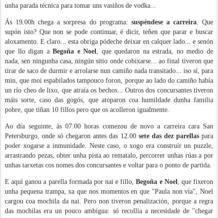
unha parada técnica para tomar uns vasiños de vodka...
Ás 19.00h chega a sorpresa do programa:
suspéndese a carreira
. Que
supón isto? Que non se pode continuar, é dicir, teñen que parar e buscar
aloxamento. E claro... esta obriga pódeche deixar en calquer lado... e senón
que llo digan a
Begoña e Noel
, que quedaron na estrada, no medio de
nada, sen ningunha casa, ningún sitio onde cobixarse... ao final tiveron que
tirar de saco de durmir e arrolarse nun camiño nada transitado... iso sí, para
min, que moi espabilados tampouco foron, porque ao lado do camiño había
un río cheo de lixo, que atraía os bechos... Outros dos concursantes tiveron
máis sorte, caso das gogós, que atoparon coa humildade dunha familia
pobre, que tiñan 10 fillos pero que os acolleron igualmente.
Ao día seguinte, ás 07.00 horas comezou de novo a carreira cara San
Petersburgo, onde só chegaron antes das 12.00
sete das dez parellas
para
poder xogarse a inmunidade. Neste caso, o xogo era construír un puzzle,
arrastrando pezas, obter unha pista ao rematalo, percorrer unhas rúas a por
unhas tarxetas cos nomes dos concursantes e voltar para o ponto de partida.
E aquí ganou a parella formada por nai e fillo,
Begoña e Noel
, que fixeron
unha pequena trampa, xa que nos momentos en que "Paula non vía", Noel
cargou coa mochila da nai. Pero non tiveron penalización, porque a regra
das mochilas era un pouco ambigua: só recollía a necesidade de "chegar