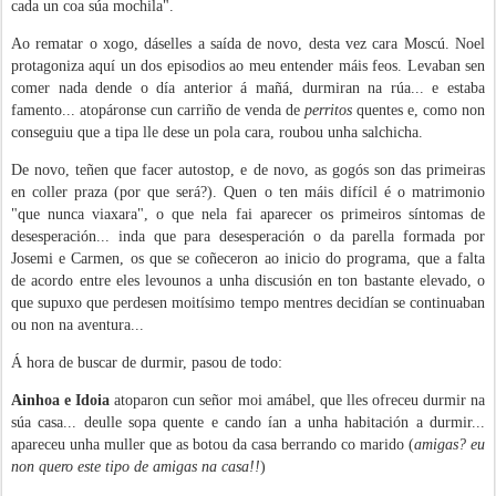
cada un coa súa mochila".
Ao rematar o xogo, dáselles a saída de novo, desta vez cara Moscú. Noel
protagoniza aquí un dos episodios ao meu entender máis feos. Levaban sen
comer nada dende o día anterior á mañá, durmiran na rúa... e estaba
famento... atopáronse cun carriño de venda de
perritos
quentes e, como non
conseguiu que a tipa lle dese un pola cara, roubou unha salchicha.
De novo, teñen que facer autostop, e de novo, as gogós son das primeiras
en coller praza (por que será?). Quen o ten máis difícil é o matrimonio
"que nunca viaxara", o que nela fai aparecer os primeiros síntomas de
desesperación... inda que para desesperación o da parella formada por
Josemi e Carmen, os que se coñeceron ao inicio do programa, que a falta
de acordo entre eles levounos a unha discusión en ton bastante elevado, o
que supuxo que perdesen moitísimo tempo mentres decidían se continuaban
ou non na aventura...
Á hora de buscar de durmir, pasou de todo:
Ainhoa e Idoia
atoparon cun señor moi amábel, que lles ofreceu durmir na
súa casa... deulle sopa quente e cando ían a unha habitación a durmir...
apareceu unha muller que as botou da casa berrando co marido (
amigas? eu
non quero este tipo de amigas na casa!!
)