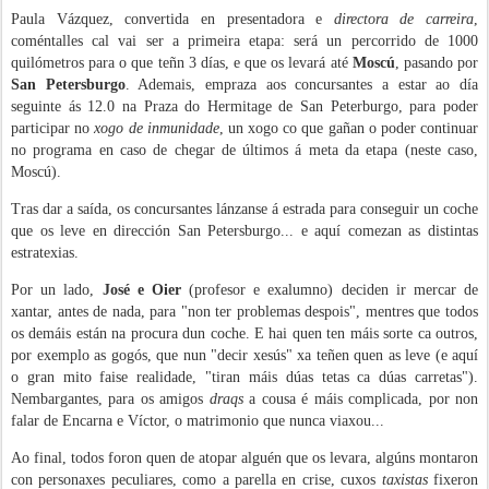
Paula Vázquez, convertida en presentadora e
directora de carreira
,
coméntalles cal vai ser a primeira etapa: será un percorrido de 1000
quilómetros para o que teñn 3 días, e que os levará até
Moscú
, pasando por
San Petersburgo
. Ademais, empraza aos concursantes a estar ao día
seguinte ás 12.0 na Praza do Hermitage de San Peterburgo, para poder
participar no
xogo de inmunidade
, un xogo co que gañan o poder continuar
no programa en caso de chegar de últimos á meta da etapa (neste caso,
Moscú).
Tras dar a saída, os concursantes lánzanse á estrada para conseguir un coche
que os leve en dirección San Petersburgo... e aquí comezan as distintas
estratexias.
Por un lado,
José e Oier
(profesor e exalumno) deciden ir mercar de
xantar, antes de nada, para "non ter problemas despois", mentres que todos
os demáis están na procura dun coche. E hai quen ten máis sorte ca outros,
por exemplo as gogós, que nun "decir xesús" xa teñen quen as leve (e aquí
o gran mito faise realidade, "tiran máis dúas tetas ca dúas carretas").
Nembargantes, para os amigos
draqs
a cousa é máis complicada, por non
falar de Encarna e Víctor, o matrimonio que nunca viaxou...
Ao final, todos foron quen de atopar alguén que os levara, algúns montaron
con personaxes peculiares, como a parella en crise, cuxos
taxistas
fixeron