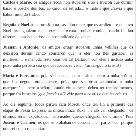
Carlos e Mario
, os amigos ricos, non atoparon sitio e tiveron que durmir
baixo o porche dun bar, ao carón da estrada... o malo é que chovía e que
había ruído do tráfico...
Begoña e Noel
atoparon sitio na casa dun rapaz que os acolleu... e de novo
Noel protagonizou unha excena noxenta: roubar comida, cando lla ían
ofrecer... aprobeitándose da hospitalidade da xente...
Juanan e Antonio
, os amigos
draqs
atoparon unhas velliñas que os
deixaron durmir cando constaron que "a eles non lles gustaban as
mulleres"... e menuda festa coas vellas! Bailaron con eles e incluso unha
puxo unha perruca coa que os rapaces se visten (
xa chegou a bruxa!
)
María e Fernando
, pola súa banda, pediron aloxamento a unha señora,
que llo negou rotundamente, polo que se foron acomodar a unha
marquesiña... pero a señora, cando viu a escea, debeu ter remordimentos,
porque foi buscalos (
que facedes aí? vide para a casa!)
e deulles cobixo.
Ao día seguinte, todos parten cara Moscú, onde ten fin a primeira das
etapas de Pekín Express, na mítica Praza Roxa... e aló van chegando... os
últimos serán expulsados... adiviñades quenes chegaron de últimos? Pois
Josemi e Carmen
, os que se acababan de coñecer... en parte, ben, porque
non sei como rematarían...