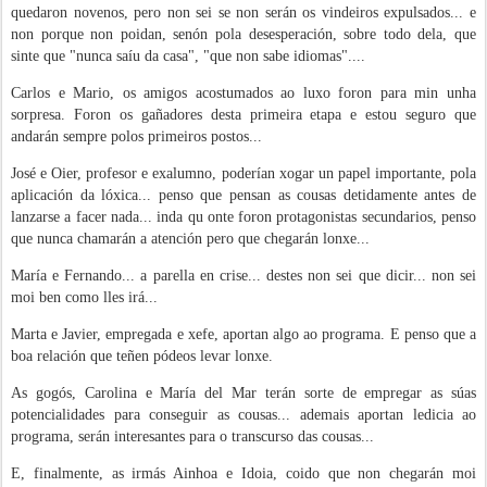
quedaron novenos, pero non sei se non serán os vindeiros expulsados... e
non porque non poidan, senón pola desesperación, sobre todo dela, que
sinte que "nunca saíu da casa", "que non sabe idiomas"....
Carlos e Mario, os amigos acostumados ao luxo foron para min unha
sorpresa. Foron os gañadores desta primeira etapa e estou seguro que
andarán sempre polos primeiros postos...
José e Oier, profesor e exalumno, poderían xogar un papel importante, pola
aplicación da lóxica... penso que pensan as cousas detidamente antes de
lanzarse a facer nada... inda qu onte foron protagonistas secundarios, penso
que nunca chamarán a atención pero que chegarán lonxe...
María e Fernando... a parella en crise... destes non sei que dicir... non sei
moi ben como lles irá...
Marta e Javier, empregada e xefe, aportan algo ao programa. E penso que a
boa relación que teñen pódeos levar lonxe.
As gogós, Carolina e María del Mar terán sorte de empregar as súas
potencialidades para conseguir as cousas... ademais aportan ledicia ao
programa, serán interesantes para o transcurso das cousas...
E, finalmente, as irmás Ainhoa e Idoia, coido que non chegarán moi