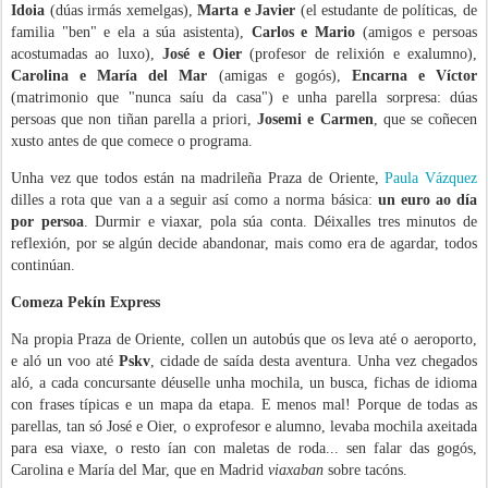
Idoia
(dúas irmás xemelgas),
Marta e Javier
(el estudante de políticas, de
familia "ben" e ela a súa asistenta),
Carlos e Mario
(amigos e persoas
acostumadas ao luxo),
José e Oier
(profesor de relixión e exalumno),
Carolina e María del Mar
(amigas e gogós),
Encarna e Víctor
(matrimonio que "nunca saíu da casa") e unha parella sorpresa: dúas
persoas que non tiñan parella a priori,
Josemi e Carmen
, que se coñecen
xusto antes de que comece o programa.
Unha vez que todos están na madrileña Praza de Oriente,
Paula Vázquez
dilles a rota que van a a seguir así como a norma básica:
un euro ao día
por persoa
. Durmir e viaxar, pola súa conta. Déixalles tres minutos de
reflexión, por se algún decide abandonar, mais como era de agardar, todos
continúan.
Comeza Pekín Express
Na propia Praza de Oriente, collen un autobús que os leva até o aeroporto,
e aló un voo até
Pskv
, cidade de saída desta aventura. Unha vez chegados
aló, a cada concursante déuselle unha mochila, un busca, fichas de idioma
con frases típicas e un mapa da etapa. E menos mal! Porque de todas as
parellas, tan só José e Oier, o exprofesor e alumno, levaba mochila axeitada
para esa viaxe, o resto ían con maletas de roda... sen falar das gogós,
Carolina e María del Mar, que en Madrid
viaxaban
sobre tacóns.