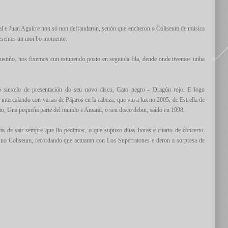
l e Juan Aguirre non só non defraudaron, senón que encheron o Coliseum de música
resentes un moi bo momento.
xustiño, nos fixemos cun estupendo posto en segunda fila, dende onde tivemos unha
o sinxelo de presentación do seu novo disco,
Gato negro - Dragón rojo
. E logo
 intercalando con varias de
Pájaros en la cabeza
, que viu a luz no 2005, de
Estrella de
to,
Una pequeña parte del mundo
e
Amaral
, o seu disco debut, saído en 1998.
ma de saír sempre que llo pedimos, o que supuxo dúas horas e cuarto de concerto.
o no Coliseum, recordando que actuaran con
Los Superratones
e deron a sorpresa de