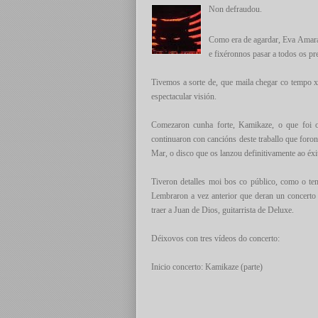
Non defraudou.
Como era de agardar, Eva Amara
e fixéronnos pasar a todos os p
Tivemos a sorte de, que maila chegar co tempo 
espectacular visión.
Comezaron cunha forte,
Kamikaze
, o que foi 
continuaron con cancións deste traballo que foron
Mar
, o disco que os lanzou definitivamente ao éxi
Tiveron detalles moi bos co público, como o te
Lembraron a vez anterior que deran un concert
traer a Juan de Dios, guitarrista de Deluxe.
Déixovos con tres vídeos do concerto:
Inicio concerto: Kamikaze (parte)