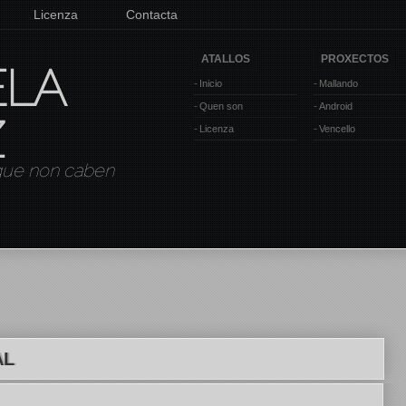
Licenza
Contacta
ATALLOS
PROXECTOS
ELA
Inicio
Mallando
Quen son
Android
Z
Licenza
Vencello
 que non caben
AL