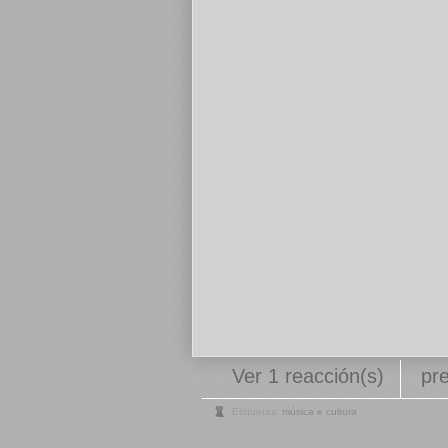
Ver 1 reacción(s)
pr
Etiquetas:
música e cultura