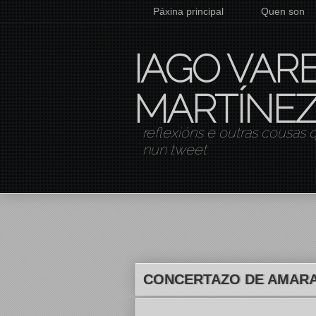
Páxina principal
Quen son
IAGO VAR
MARTÍNE
reflexións e outras cousas
nun tweet
CONCERTAZO DE AMAR